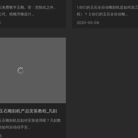
以免费教学玉雕。答：您除此之外。
1.你们的玉石全自动雕刻机是如何加
司。精雕浮雕设计...
程）？ 2.你们的玉石全自动雕...
1
2020-05-09
YB20小型玉石雕刻机产品安装教程_凡刻数控
玉石雕刻机后如何安装使用呢？凡刻数
如何自动动手安...
6